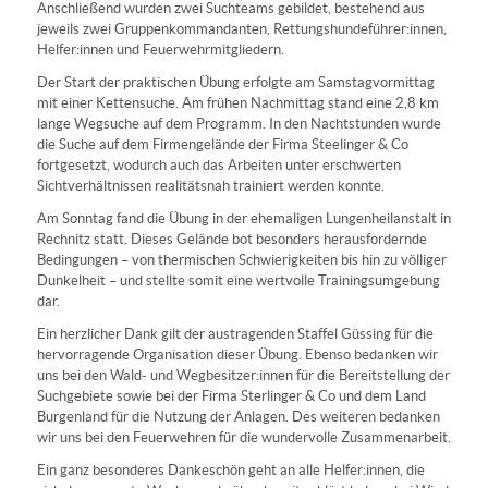
Anschließend wurden zwei Suchteams gebildet, bestehend aus
jeweils zwei Gruppenkommandanten, Rettungshundeführer:innen,
Helfer:innen und Feuerwehrmitgliedern.
Der Start der praktischen Übung erfolgte am Samstagvormittag
mit einer Kettensuche. Am frühen Nachmittag stand eine 2,8 km
lange Wegsuche auf dem Programm. In den Nachtstunden wurde
die Suche auf dem Firmengelände der Firma Steelinger & Co
fortgesetzt, wodurch auch das Arbeiten unter erschwerten
Sichtverhältnissen realitätsnah trainiert werden konnte.
Am Sonntag fand die Übung in der ehemaligen Lungenheilanstalt in
Rechnitz statt. Dieses Gelände bot besonders herausfordernde
Bedingungen – von thermischen Schwierigkeiten bis hin zu völliger
Dunkelheit – und stellte somit eine wertvolle Trainingsumgebung
dar.
Ein herzlicher Dank gilt der austragenden Staffel Güssing für die
hervorragende Organisation dieser Übung. Ebenso bedanken wir
uns bei den Wald- und Wegbesitzer:innen für die Bereitstellung der
Suchgebiete sowie bei der Firma Sterlinger & Co und dem Land
Burgenland für die Nutzung der Anlagen. Des weiteren bedanken
wir uns bei den Feuerwehren für die wundervolle Zusammenarbeit.
Ein ganz besonderes Dankeschön geht an alle Helfer:innen, die