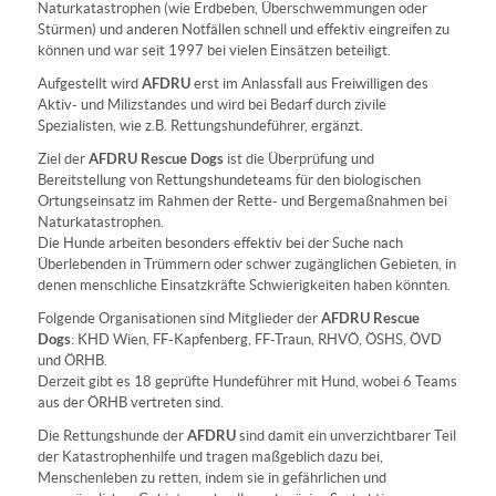
Naturkatastrophen (wie Erdbeben, Überschwemmungen oder
Stürmen) und anderen Notfällen schnell und effektiv eingreifen zu
können und war seit 1997 bei vielen Einsätzen beteiligt.
AFDRU
Aufgestellt wird
erst im Anlassfall aus Freiwilligen des
Aktiv- und Milizstandes und wird bei Bedarf durch zivile
Spezialisten, wie z.B. Rettungshundeführer, ergänzt.
AFDRU Rescue Dogs
Ziel der
ist die Überprüfung und
Bereitstellung von Rettungshundeteams für den biologischen
Ortungseinsatz im Rahmen der Rette- und Bergemaßnahmen bei
Naturkatastrophen.
Die Hunde arbeiten besonders effektiv bei der Suche nach
Überlebenden in Trümmern oder schwer zugänglichen Gebieten, in
denen menschliche Einsatzkräfte Schwierigkeiten haben könnten.
AFDRU Rescue
Folgende Organisationen sind Mitglieder der
Dogs
: KHD Wien, FF-Kapfenberg, FF-Traun, RHVÖ, ÖSHS, ÖVD
und ÖRHB.
Derzeit gibt es 18 geprüfte Hundeführer mit Hund, wobei 6 Teams
aus der ÖRHB vertreten sind.
AFDRU
Die Rettungshunde der
sind damit ein unverzichtbarer Teil
der Katastrophenhilfe und tragen maßgeblich dazu bei,
Menschenleben zu retten, indem sie in gefährlichen und