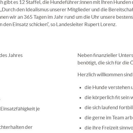
h gibt es 12 Staffel, die Hundeführer:innen mit Ihren Hunden 
„
Durch den Idealismus unserer Mitglieder und die Bereitscha
nen wir an 365 Tagen im Jahr
rund um die Uhr unsere bestens
in
den Einsatz schicken“, so Landesleiter Rupert Lorenz.
 des
Jahres
Neben finanzieller Unte
benötigt, die sich für di
Herzlich willkommen sind
die Hunde verstehen 
die körperlich fit sein 
s
die sich laufend fortb
r
Einsatzfähigkeit je
die gerne im Team arb
echterhalten
der
die ihre Freizeit sinn