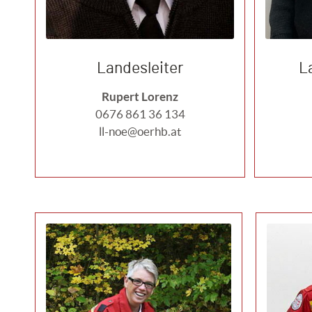
Landesleiter
L
Rupert Lorenz
0676 861 36 134
ll-noe@oerhb.at