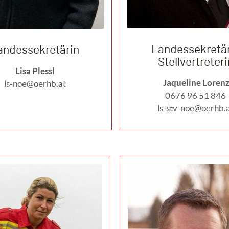
Landessekretär
andessekretärin
Stellvertreteri
Lisa Plessl
Jaqueline Loren
ls-noe@oerhb.at
0676 96 51 846
ls-stv-noe@oerhb.