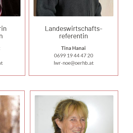
in
Landeswirtschafts-
n
referentin
z
Tina Hanai
0699 19 44 47 20
at
lwr-noe@oerhb.at