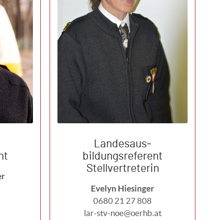
Landesaus­
nt
bildungsreferent
Stellvertreterin
er
Evelyn Hiesinger
0680 21 27 808
lar-stv-noe@oerhb.at