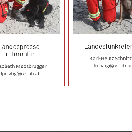
Landesfunkrefer
Landespresse-
referentin
Karl-Heinz Schnitz
lfr-vbg@oerhb.at
isabeth Moosbrugger
lpr-vbg@oerhb.at