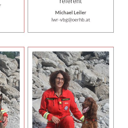
referent
r
Michael Leiler
lwr-vbg@oerhb.at