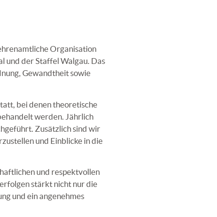
ehrenamtliche Organisation
al und der Staffel Walgau. Das
rdnung, Gewandtheit sowie
att, bei denen theoretische
behandelt werden. Jährlich
eführt. Zusätzlich sind wir
ustellen und Einblicke in die
aftlichen und respektvollen
folgen stärkt nicht nur die
ldung und ein angenehmes