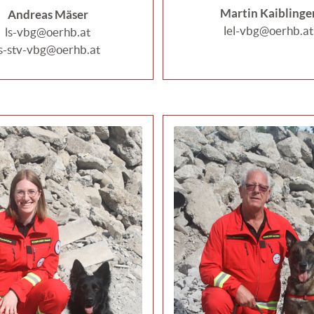
Martin Kaiblinge
Andreas Mäser
lel-vbg@oerhb.at
ls-vbg@oerhb.at
ls-stv-vbg@oerhb.at