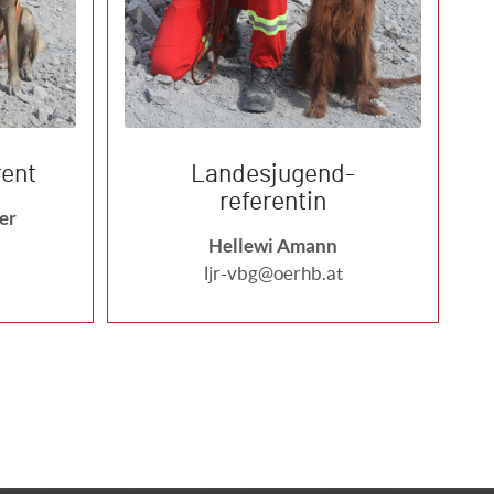
ent
Landesjugend-
referentin
er
Hellewi Amann
ljr-vbg@oerhb.at