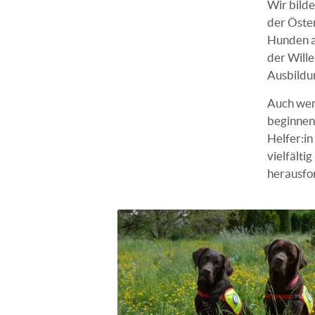
Wir bild
der Öste
Hunden a
der Wille
Ausbildu
Auch wenn
beginnen.
Helfer:in
vielfälti
herausfo