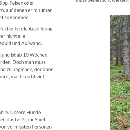
rüpp, Felsen oder
rn, auf denen er mitunter
et zu kommen.
facher ist die Ausbildung.
er nicht alle
Geduld und Aufwand.
 Hund ist ab 10 Wochen,
erden. Doch man muss
Hund zu beginnen, der dann
wird, macht nicht viel
Jahre. Unsere Hunde
, das heißt, ihr Spiel-
 von vermissten Personen