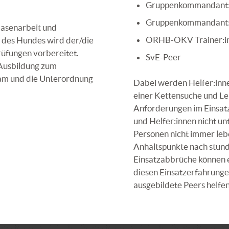
Gruppenkommandant:in
Gruppenkommandant:in
Nasenarbeit und
ÖRHB-ÖKV Trainer:i
des Hundes wird der/die
Prüfungen vorbereitet.
SvE-Peer
 Ausbildung zum
am und die Unterordnung
Dabei werden Helfer:inne
einer Kettensuche und Le
Anforderungen im Einsatz
und Helfer:innen nicht un
Personen nicht immer le
Anhaltspunkte nach stun
Einsatzabbrüche können e
diesen Einsatzerfahrungen
ausgebildete Peers helfen