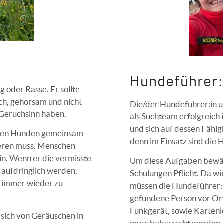
Hundeführer:
g oder Rasse. Er sollte
ch, gehorsam und nicht
Die/der Hundeführer:in 
 Geruchsinn haben.
als Suchteam erfolgreich
und sich auf dessen Fähig
nderen Hunden gemeinsam
denn im Einsatz sind die 
rieren muss. Menschen
in. Wenn er die vermisste
Um diese Aufgaben bewält
t aufdringlich werden.
Schulungen Pflicht. Da wir
n immer wieder zu
müssen die Hundeführer:in
gefundene Person vor Or
Funkgerät, sowie Kartenl
sich von Geräuschen in
muss beherrscht werden.