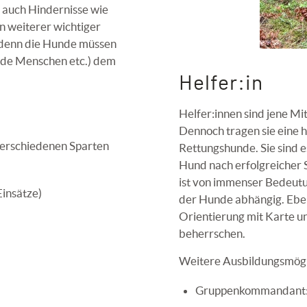
 auch Hindernisse wie
n weiterer wichtiger
 denn die Hunde müssen
mde Menschen etc.) dem
Helfer:in
Helfer:innen sind jene M
Dennoch tragen sie eine 
verschiedenen Sparten
Rettungshunde. Sie sind 
Hund nach erfolgreicher 
ist von immenser Bedeutun
Einsätze)
der Hunde abhängig. Ebe
Orientierung mit Karte 
beherrschen.
Weitere Ausbildungsmögli
Gruppenkommandant: