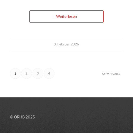
Weiterlesen
3. Februar 2026
1
2
3
4
Seite 1 von 4
© ÖRHB 2025