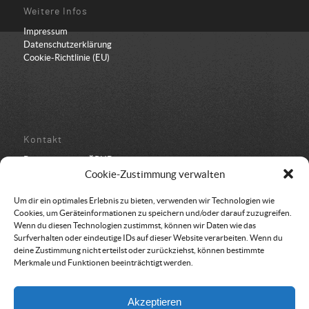
Weitere Infos
Impressum
Datenschutzerklärung
Cookie-Richtlinie (EU)
Kontakt
Bundesbüro der ÖRHB
Schulstraße 443
Cookie-Zustimmung verwalten
8962 Gröbming
05 94 500 152
Um dir ein optimales Erlebnis zu bieten, verwenden wir Technologien wie
office@oerhb.at
Cookies, um Geräteinformationen zu speichern und/oder darauf zuzugreifen.
Wenn du diesen Technologien zustimmst, können wir Daten wie das
Surfverhalten oder eindeutige IDs auf dieser Website verarbeiten. Wenn du
deine Zustimmung nicht erteilst oder zurückziehst, können bestimmte
Merkmale und Funktionen beeinträchtigt werden.
Vereinssitz & Rechnungsadresse
Akzeptieren