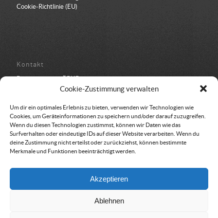
Cookie-Richtlinie (EU)
Kontakt
Bundesbüro der ÖRHB
Schulstraße 443
Cookie-Zustimmung verwalten
8962 Gröbming
05 94 500 152
Um dir ein optimales Erlebnis zu bieten, verwenden wir Technologien wie
office@oerhb.at
Cookies, um Geräteinformationen zu speichern und/oder darauf zuzugreifen.
Wenn du diesen Technologien zustimmst, können wir Daten wie das
Surfverhalten oder eindeutige IDs auf dieser Website verarbeiten. Wenn du
deine Zustimmung nicht erteilst oder zurückziehst, können bestimmte
Merkmale und Funktionen beeinträchtigt werden.
Vereinssitz & Rechnungsadresse
Akzeptieren
Österreichische Rettungshundebrigade
Am Belvedere 8
Ablehnen
1100 Wien