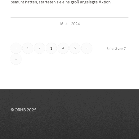
bemüht hatten, starteten sie eine groß angelegte Aktion…
16. Juli 2024
‹
1
2
3
4
5
›
Seite 3 von 7
»
© ÖRHB 2025