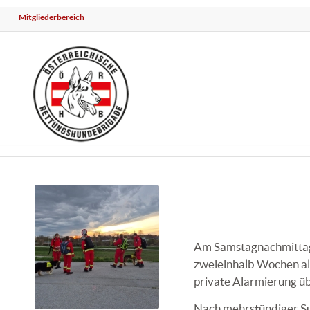
Mitgliederbereich
Am Samstagnachmittag w
zweieinhalb Wochen als 
private Alarmierung ü
Nach mehrstündiger Su