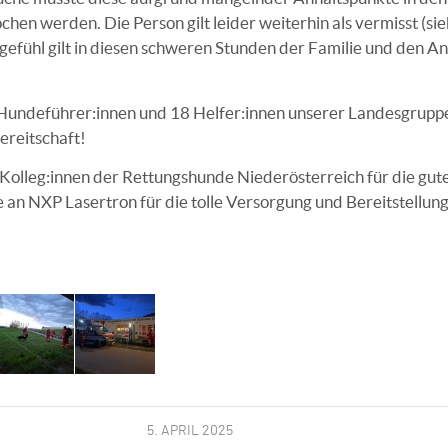
en werden. Die Person gilt leider weiterhin als vermisst (si
tgefühl gilt in diesen schweren Stunden der Familie und den A
 Hundeführer:innen und 18 Helfer:innen unserer Landesgruppe
ereitschaft!
Kolleg:innen der
Rettungshunde Niederösterreich
für die gut
e an
NXP Lasertro
n
für die tolle Versorgung und Bereitstellung
5. APRIL 2025