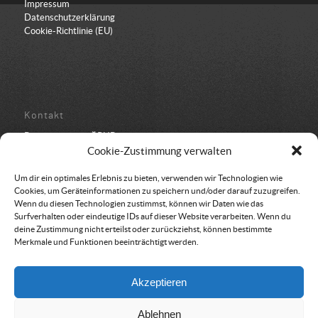
Impressum
Datenschutzerklärung
Cookie-Richtlinie (EU)
Kontakt
Bundesbüro der ÖRHB
Schulstraße 443
Cookie-Zustimmung verwalten
8962 Gröbming
05 94 500 152
Um dir ein optimales Erlebnis zu bieten, verwenden wir Technologien wie
office@oerhb.at
Cookies, um Geräteinformationen zu speichern und/oder darauf zuzugreifen.
Wenn du diesen Technologien zustimmst, können wir Daten wie das
Surfverhalten oder eindeutige IDs auf dieser Website verarbeiten. Wenn du
deine Zustimmung nicht erteilst oder zurückziehst, können bestimmte
Merkmale und Funktionen beeinträchtigt werden.
Vereinssitz & Rechnungsadresse
Akzeptieren
Österreichische Rettungshundebrigade
Am Belvedere 8
Ablehnen