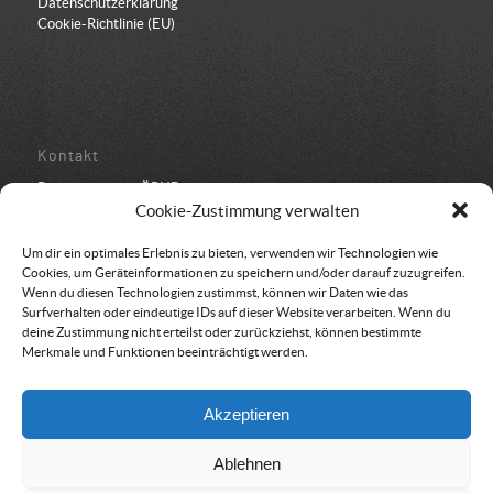
Datenschutzerklärung
Cookie-Richtlinie (EU)
Kontakt
Bundesbüro der ÖRHB
Schulstraße 443
Cookie-Zustimmung verwalten
8962 Gröbming
05 94 500 152
Um dir ein optimales Erlebnis zu bieten, verwenden wir Technologien wie
office@oerhb.at
Cookies, um Geräteinformationen zu speichern und/oder darauf zuzugreifen.
Wenn du diesen Technologien zustimmst, können wir Daten wie das
Surfverhalten oder eindeutige IDs auf dieser Website verarbeiten. Wenn du
deine Zustimmung nicht erteilst oder zurückziehst, können bestimmte
Merkmale und Funktionen beeinträchtigt werden.
Vereinssitz & Rechnungsadresse
Akzeptieren
Österreichische Rettungshundebrigade
Am Belvedere 8
Ablehnen
1100 Wien