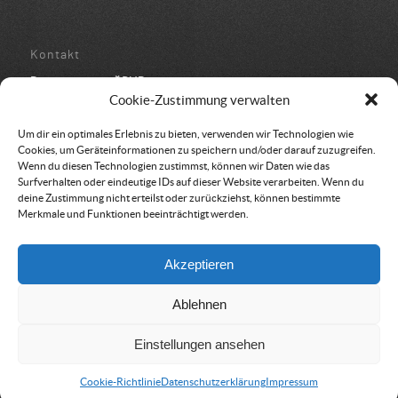
Kontakt
Bundesbüro der ÖRHB
Schulstraße 443
Cookie-Zustimmung verwalten
8962 Gröbming
05 94 500 152
Um dir ein optimales Erlebnis zu bieten, verwenden wir Technologien wie
office@oerhb.at
Cookies, um Geräteinformationen zu speichern und/oder darauf zuzugreifen.
Wenn du diesen Technologien zustimmst, können wir Daten wie das
Surfverhalten oder eindeutige IDs auf dieser Website verarbeiten. Wenn du
deine Zustimmung nicht erteilst oder zurückziehst, können bestimmte
Merkmale und Funktionen beeinträchtigt werden.
Vereinssitz & Rechnungsadresse
Akzeptieren
Österreichische Rettungshundebrigade
Am Belvedere 8
Ablehnen
1100 Wien
Einstellungen ansehen
Cookie-Richtlinie
Datenschutzerklärung
Impressum