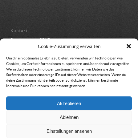
Kontakt
Bundesbüro der ÖRHB
Schulstraße 443
Cookie-Zustimmung verwalten
8962 Gröbming
05 94 500 152
Um dir ein optimales Erlebnis zu bieten, verwenden wir Technologien wie
office@oerhb.at
Cookies, um Geräteinformationen zu speichern und/oder darauf zuzugreifen.
Wenn du diesen Technologien zustimmst, können wir Daten wie das
Surfverhalten oder eindeutige IDs auf dieser Website verarbeiten. Wenn du
deine Zustimmung nicht erteilst oder zurückziehst, können bestimmte
Merkmale und Funktionen beeinträchtigt werden.
Vereinssitz & Rechnungsadresse
Akzeptieren
Österreichische Rettungshundebrigade
Am Belvedere 8
Ablehnen
1100 Wien
Einstellungen ansehen