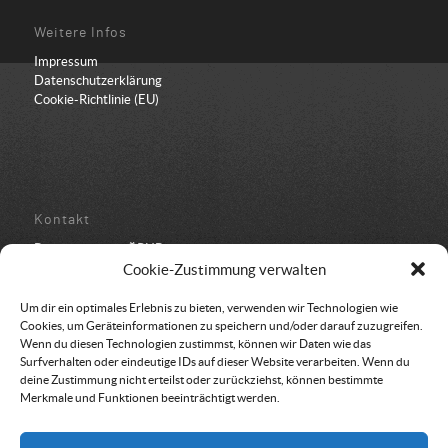
Weitere Infos
Impressum
Datenschutzerklärung
Cookie-Richtlinie (EU)
Kontakt
Bundesbüro der ÖRHB
Schulstraße 443
Cookie-Zustimmung verwalten
8962 Gröbming
05 94 500 152
Um dir ein optimales Erlebnis zu bieten, verwenden wir Technologien wie
office@oerhb.at
Cookies, um Geräteinformationen zu speichern und/oder darauf zuzugreifen.
Wenn du diesen Technologien zustimmst, können wir Daten wie das
Surfverhalten oder eindeutige IDs auf dieser Website verarbeiten. Wenn du
deine Zustimmung nicht erteilst oder zurückziehst, können bestimmte
Merkmale und Funktionen beeinträchtigt werden.
Vereinssitz & Rechnungsadresse