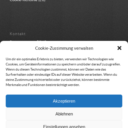
Kontakt
Bundesbüro der ÖRHB
Schulstraße 443
Cookie-Zustimmung verwalten
8962 Gröbming
05 94 500 152
Um dir ein optimales Erlebnis zu bieten, verwenden wir Technologien wie
office@oerhb.at
Cookies, um Geräteinformationen zu speichern und/oder darauf zuzugreifen.
Wenn du diesen Technologien zustimmst, können wir Daten wie das
Surfverhalten oder eindeutige IDs auf dieser Website verarbeiten. Wenn du
deine Zustimmung nicht erteilst oder zurückziehst, können bestimmte
Merkmale und Funktionen beeinträchtigt werden.
Vereinssitz & Rechnungsadresse
Akzeptieren
Österreichische Rettungshundebrigade
Am Belvedere 8
Ablehnen
1100 Wien
Einstellungen ansehen