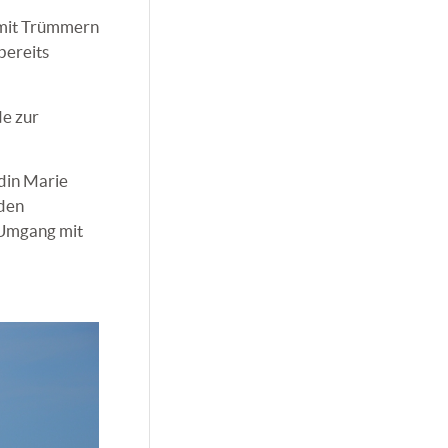
 mit Trümmern
bereits
de zur
din Marie
nden
 Umgang mit