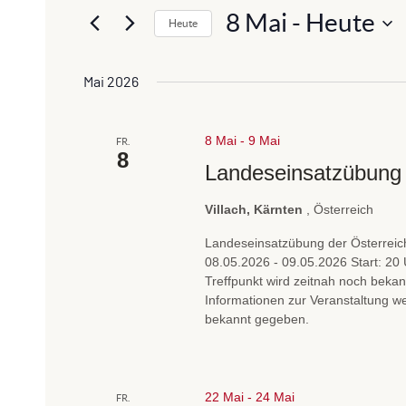
t
8 Mai
 - 
Heute
a
Heute
e
n
D
S
a
c
s
Mai 2026
t
h
t
u
l
a
8 Mai
m
-
9 Mai
ü
FR.
8
w
l
s
Landeseinsatzübung
ä
s
t
h
Villach, Kärnten
, Österreich
e
u
l
l
Landeseinsatzübung der Österrei
e
n
w
08.05.2026 - 09.05.2026 Start: 20
n
o
Treffpunkt wird zeitnah noch bek
g
.
Informationen zur Veranstaltung w
r
e
bekannt gegeben.
t
n
e
i
S
n
22 Mai
-
24 Mai
FR.