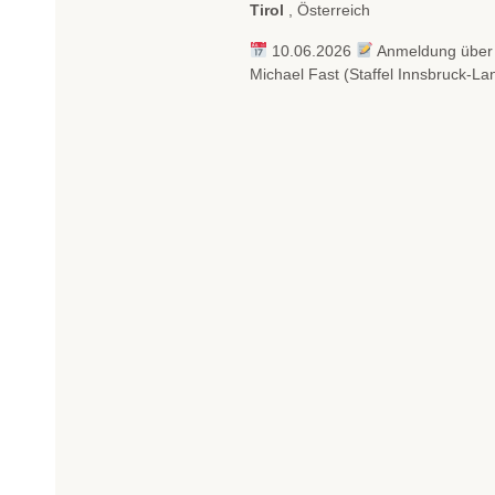
Tirol
, Österreich
s
e
10.06.2026
Anmeldung über
l
Michael Fast (Staffel Innsbruck-La
w
o
r
t
.