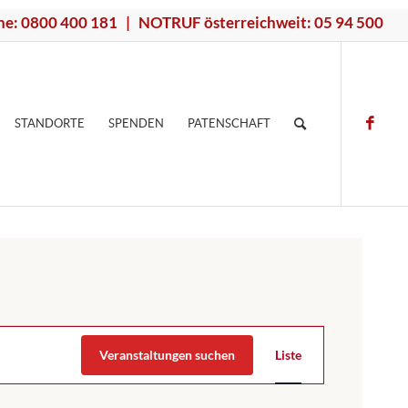
ne: 0800 400 181 | NOTRUF österreichweit: 05 94 500
STANDORTE
SPENDEN
PATENSCHAFT
V
Veranstaltungen suchen
Liste
e
r
a