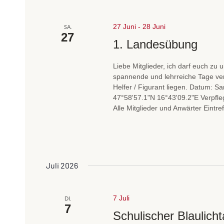
27 Juni
-
28 Juni
SA.
27
1. Landesübung
Liebe Mitglieder, ich darf euch z
spannende und lehrreiche Tage ver
Helfer / Figurant liegen. Datum: S
47°58'57.1"N 16°43'09.2"E Verpfleg
Alle Mitglieder und Anwärter Eintre
Juli 2026
7 Juli
DI.
7
Schulischer Blaulich