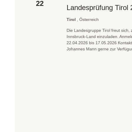
u
22
g
Landesprüfung Tirol
c
e
b
h
Tirol
, Österreich
e
e
Die Landesgruppe Tirol freut sich,
n
Innsbruck-Land einzuladen. Anmel
u
.
22.04.2026 bis 17.05.2026 Kontakt
S
n
Johannes Mann gerne zur Verfügu
u
d
c
A
h
e
n
n
s
a
i
c
h
c
V
h
e
t
r