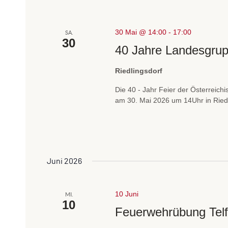
a
e
n
n
s
30 Mai @ 14:00
-
17:00
SA.
30
,
t
40 Jahre Landesgru
N
a
l
Riedlingsdorf
a
t
Die 40 - Jahr Feier der Österreic
v
u
am 30. Mai 2026 um 14Uhr in Riedli
i
n
g
g
e
a
n
t
S
Juni 2026
c
i
h
o
10 Juni
MI.
l
10
n
Feuerwehrübung Tel
ü
s