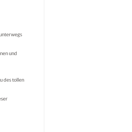
 unterwegs
nnen und
u des tollen
eser