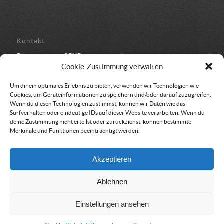
Kontakt
Bundesbüro der ÖRHB
Schulstraße 443
Cookie-Zustimmung verwalten
8962 Gröbming
05 94 500 152
Um dir ein optimales Erlebnis zu bieten, verwenden wir Technologien wie
office@oerhb.at
Cookies, um Geräteinformationen zu speichern und/oder darauf zuzugreifen.
Wenn du diesen Technologien zustimmst, können wir Daten wie das
Surfverhalten oder eindeutige IDs auf dieser Website verarbeiten. Wenn du
deine Zustimmung nicht erteilst oder zurückziehst, können bestimmte
Merkmale und Funktionen beeinträchtigt werden.
Vereinssitz & Rechnungsadresse
Akzeptieren
Österreichische Rettungshundebrigade
Am Belvedere 8
Ablehnen
1100 Wien
Einstellungen ansehen