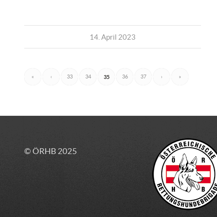
14. April 2023
«
‹
33
34
35
36
37
›
»
© ÖRHB 2025