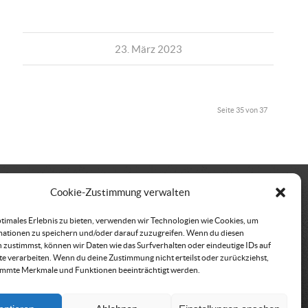
23. März 2023
Seite 35 von 37
Cookie-Zustimmung verwalten
kt
Vereinssitz &
ptimales Erlebnis zu bieten, verwenden wir Technologien wie Cookies, um
Rechnungsadresse
ationen zu speichern und/oder darauf zuzugreifen. Wenn du diesen
büro der ÖRHB
 zustimmst, können wir Daten wie das Surfverhalten oder eindeutige IDs auf
Österreichische
traße 443
te verarbeiten. Wenn du deine Zustimmung nicht erteilst oder zurückziehst,
Rettungshundebrigade
immte Merkmale und Funktionen beeinträchtigt werden.
röbming
Am Belvedere 8
500 152
1100 Wien
@oerhb.at