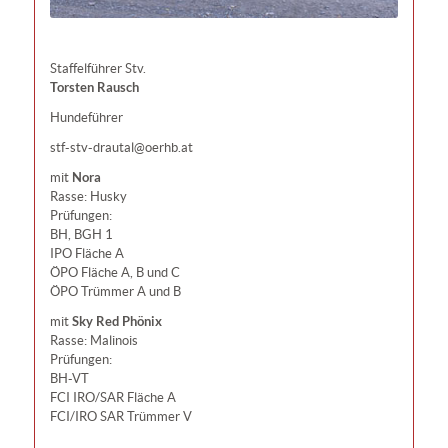
Staffelführer Stv.
Torsten Rausch
Hundeführer
stf-stv-drautal@oerhb.at
Nora
mit
Rasse: Husky
Prüfungen:
BH, BGH 1
IPO Fläche A
ÖPO Fläche A, B und C
ÖPO Trümmer A und B
Sky Red Phönix
mit
Rasse: Malinois
Prüfungen:
BH-VT
FCI IRO/SAR Fläche A
FCI/IRO SAR Trümmer V