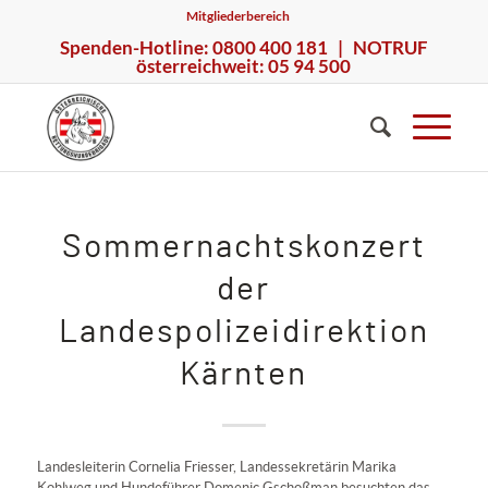
Mitgliederbereich
Spenden-Hotline: 0800 400 181 | NOTRUF
österreichweit: 05 94 500
Sommernachtskonzert
der
Landespolizeidirektion
Kärnten
Landesleiterin Cornelia Friesser, Landessekretärin Marika
Kohlweg und Hundeführer Domenic Gschoßman besuchten das