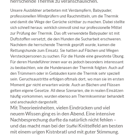
herrschende Thermik zu veranschaulichen.
Unsere Ausbildner arbeiteten mit Verdampfern, Babypuder,
professionellen Windprüfern und Rauchmitteln, um die Thermik
und damit die Wege der Gerüche sichtbar zu machen. Dabei stellte
sich schnell heraus: wirklich sinnvoll sind nur professionelle Mittel
zur Prüfung der Thermik. Das oft verwendete Babypuder ist mit
Duftstoffen versetzt, die den Hunden die Sucharbeit erschweren.
Nachdem die herrschende Thermik geprüft wurde, kamen die
Rettungshunde z
um Einsatz.
Sie hatten auf Flächen und Wegen
Versteckpersonen zu suchen. Für die Hunde eine gewohnte Übung.
Für deren Hundeführer:innen war es jedoch besonders interessant
zu beobachten, wie die Hundenasen der Thermik folgten. Auch auf
den Trümmern oder in Gebäuden kann die Thermik sehr speziell
sein. Geruchsaustritte erfolgen oftmals dort, wo man sie im ersten
Moment gar nicht erwarten würde. Auch an Bächen und Flüssen
gelten eigene Gesetze. All diese Szenarien, die in realen Einsätzen
häufig vorkommen, wurden ebenso am Thermikseminar behandelt
und anschaulich dargestellt.
Mit Theorieeinheiten, vielen Eindrücken und viel
neuem Wissen ging es in den Abend
. Eine intensive
Nachbesprechung durfte da natürlich nicht fehlen –
und das macht man bei der
Knittelfeld
am besten
Staffel
mit einem urigen Kistnbratl und mit guter Stimmung
.