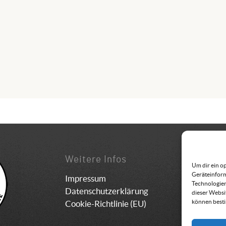
Weitere Infos
Konta
Um dir ein o
Geräteinform
Impressum
Bundes
Technologien
Datenschutzerklärung
Schuls
dieser Websi
können best
Cookie-Richtlinie (EU)
8962 G
05 94 