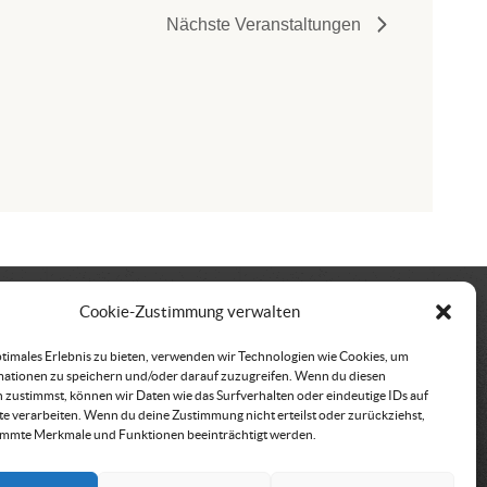
Nächste
Veranstaltungen
Cookie-Zustimmung verwalten
kt
Vereinssitz &
ptimales Erlebnis zu bieten, verwenden wir Technologien wie Cookies, um
Rechnungsadresse
ationen zu speichern und/oder darauf zuzugreifen. Wenn du diesen
büro der ÖRHB
 zustimmst, können wir Daten wie das Surfverhalten oder eindeutige IDs auf
Österreichische
traße 443
te verarbeiten. Wenn du deine Zustimmung nicht erteilst oder zurückziehst,
Rettungshundebrigade
immte Merkmale und Funktionen beeinträchtigt werden.
röbming
Am Belvedere 8
500 152