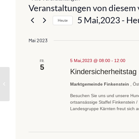
Veranstaltungen von diesem 
5 Mai,2023
 - 
He
Heute
D
a
Mai 2023
t
u
5 Mai,2023 @ 08:00
m
-
12:00
FR.
5
w
Kindersicherheitsta
ä
h
Kärntner Zivilschutzverband
Marktgemeinde Finkenstein
, Ös
l
Besuchen Sie uns und unsere Hund
e
ortsansässige Staffel Finkenstein
n
Landesgruppe Kärnten freut sich 
.