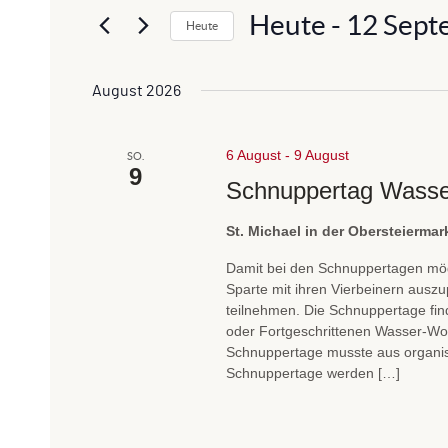
t
Heute
 - 
12 Sept
a
Heute
e
n
D
S
a
c
s
August 2026
t
h
t
u
l
a
6 August
m
-
9 August
ü
SO.
9
w
l
s
Schnuppertag Wasse
ä
s
t
h
St. Michael in der Obersteierma
e
u
l
l
Damit bei den Schnuppertagen mög
e
n
w
Sparte mit ihren Vierbeinern auszu
n
o
teilnehmen. Die Schnuppertage fi
g
.
oder Fortgeschrittenen Wasser-Work
r
e
Schnuppertage musste aus organi
t
Schnuppertage werden […]
n
e
i
S
n