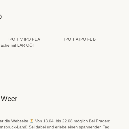
Ö
FL V IPO T V IPO FL A IPO T A IPO FL B
ache mit LAR OÖ!
F Weer
r die Webseite
Von 13.04. bis 22.08 möglich Bei Fragen:
nnsbruck-Land) Sei dabei und erlebe einen spannenden Tag