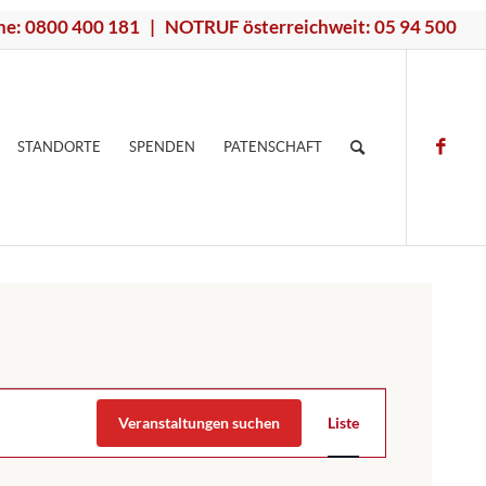
ne: 0800 400 181 | NOTRUF österreichweit: 05 94 500
STANDORTE
SPENDEN
PATENSCHAFT
V
Veranstaltungen suchen
Liste
e
r
a