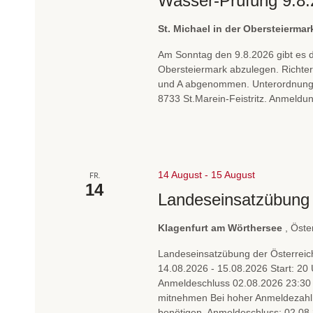
Wasser-Prüfung 9.8
s
e
St. Michael in der Obersteierma
l
Am Sonntag den 9.8.2026 gibt es di
w
Obersteiermark abzulegen. Richter
o
und A abgenommen. Unterordnung wir
r
8733 St.Marein-Feistritz. Anmeldung
t
.
14 August
-
15 August
FR.
14
Landeseinsatzübung
Klagenfurt am Wörthersee
, Öste
Landeseinsatzübung der Österrei
14.08.2026 - 15.08.2026 Start: 20 
Anmeldeschluss 02.08.2026 23:30 U
mitnehmen Bei hoher Anmeldezahl 
benötigen. Anmeldeschluss: 02.08.