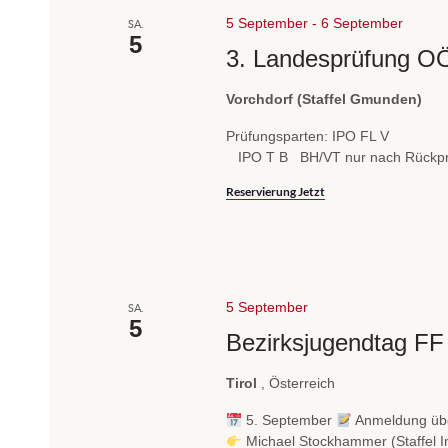
5 September
-
6 September
SA.
5
3. Landesprüfung O
Vorchdorf (Staffel Gmunden)
Prüfungsparten: IPO 
IPO T B BH/VT nur nach Rückpr
Reservierung Jetzt
5 September
SA.
5
Bezirksjugendtag F
Tirol
, Österreich
5. September
Anmeldung übe
Michael Stockhammer (Staffel I