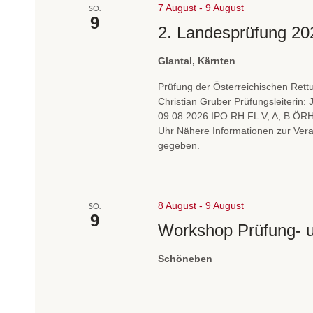
u
g
7 August
-
9 August
SO.
9
c
e
2. Landesprüfung 20
b
h
e
Glantal, Kärnten
e
n
Prüfung der Österreichischen Rett
u
.
Christian Gruber Prüfungsleiterin:
S
n
09.08.2026 IPO RH FL V, A, B ÖRH
u
Uhr Nähere Informationen zur Ver
d
gegeben.
c
A
h
e
n
n
8 August
-
9 August
s
SO.
a
9
Workshop Prüfung- u
i
c
h
c
Schöneben
V
h
e
t
r