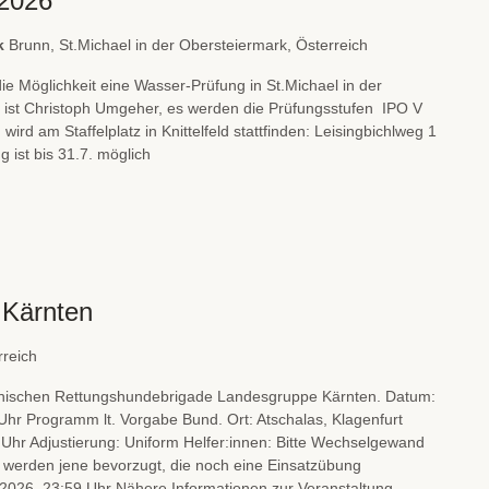
.2026
rk
Brunn, St.Michael in der Obersteiermark, Österreich
e Möglichkeit eine Wasser-Prüfung in St.Michael in der
 ist Christoph Umgeher, es werden die Prüfungsstufen IPO V
d am Staffelplatz in Knittelfeld stattfinden: Leisingbichlweg 1
 ist bis 31.7. möglich
 Kärnten
rreich
chischen Rettungshundebrigade Landesgruppe Kärnten. Datum:
Uhr Programm lt. Vorgabe Bund. Ort: Atschalas, Klagenfurt
hr Adjustierung: Uniform Helfer:innen: Bitte Wechselgewand
werden jene bevorzugt, die noch eine Einsatzübung
2026, 23:59 Uhr Nähere Informationen zur Veranstaltung