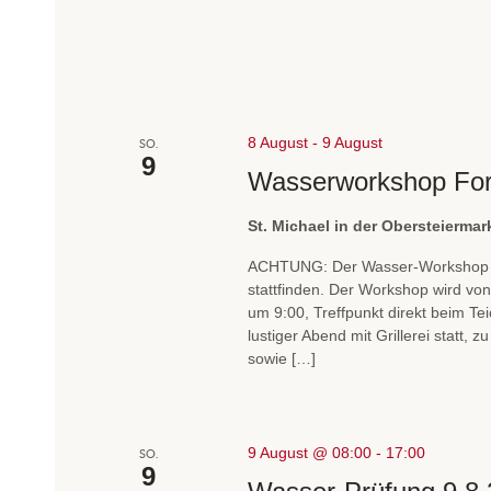
a
e
n
n
s
,
t
N
a
8 August
-
9 August
SO.
l
a
9
Wasserworkshop Fort
t
v
u
St. Michael in der Obersteierma
i
n
g
ACHTUNG: Der Wasser-Workshop wir
g
e
stattfinden. Der Workshop wird v
a
um 9:00, Treffpunkt direkt beim T
n
lustiger Abend mit Grillerei statt,
t
S
sowie […]
c
i
h
o
l
n
ü
9 August @ 08:00
-
17:00
SO.
9
s