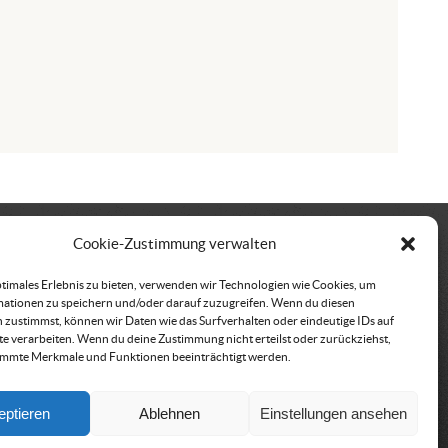
Cookie-Zustimmung verwalten
kt
Vereinssitz &
ptimales Erlebnis zu bieten, verwenden wir Technologien wie Cookies, um
Rechnungsadresse
ationen zu speichern und/oder darauf zuzugreifen. Wenn du diesen
büro der ÖRHB
 zustimmst, können wir Daten wie das Surfverhalten oder eindeutige IDs auf
Österreichische
traße 443
te verarbeiten. Wenn du deine Zustimmung nicht erteilst oder zurückziehst,
Rettungshundebrigade
immte Merkmale und Funktionen beeinträchtigt werden.
röbming
Am Belvedere 8
500 152
1100 Wien
@oerhb.at
eptieren
Ablehnen
Einstellungen ansehen