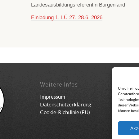
Landesausbildungsreferentin Burgenland
Einladung 1. LÜ 27.-28.6. 2026
Weitere Infos
Konta
Um dir ein o
Geräteinform
Impressum
Bundes
Technologien
Datenschutzerklärung
Schuls
dieser Websi
können best
Cookie-Richtlinie (EU)
8962 G
05 94 
office
Akz