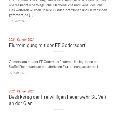
Drautal statt. Die Übung beinhaltete verschiedene Schwerpunkte
wie die nächtliche Wegsuche, Flächensuche und Gebäudesuche.
Des weiteren wurden unsere Hundeführer*innen und Helfer*innen
gefordert, da […]
6. April 2024
2024
,
Kärnten 2024
Flurreinigung mit der FF Gödersdorf
Gemeinsam mit der FF Gödersdorf nahmen Kolleg*innen der
Staffel Finkenstein an der jährlichen Flurrenigungsaktion teil.
26. März 2024
2024
,
Kärnten 2024
Bezirkstag der Freiwilligen Feuerwehr St. Veit
an der Glan