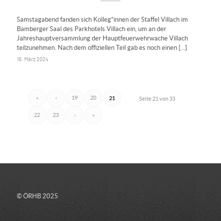
Samstagabend fanden sich Kolleg*innen der Staffel Villach im
Bamberger Saal des Parkhotels Villach ein, um an der
Jahreshauptversammlung der Hauptfeuerwehrwache Villach
teilzunehmen. Nach dem offiziellen Teil gab es noch einen […]
16. März 2024
«
‹
19
20
21
Seite 21 von 33
22
23
›
»
© ÖRHB 2025