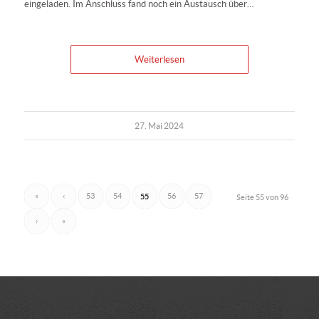
eingeladen. Im Anschluss fand noch ein Austausch über…
Weiterlesen
27. Mai 2024
«
‹
53
54
55
56
57
Seite 55 von 96
›
»