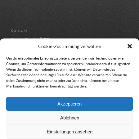
Kontakt
Bundesbüro der ÖRHB
Schulstraße 443
Cookie-Zustimmung verwalten
8962 Gröbming
05 94 500 152
Um dir ein optimales Erlebnis zu bieten, verwenden wir Technologien wie
office@oerhb.at
Cookies, um Geräteinformationen zu speichern und/oder darauf zuzugreifen.
Wenn du diesen Technologien zustimmst, können wir Daten wie das
Surfverhalten oder eindeutige IDs auf dieser Website verarbeiten. Wenn du
deine Zustimmung nicht erteilst oder zurückziehst, können bestimmte
Merkmale und Funktionen beeinträchtigt werden.
Vereinssitz & Rechnungsadresse
Akzeptieren
Österreichische Rettungshundebrigade
Am Belvedere 8
Ablehnen
1100 Wien
Einstellungen ansehen