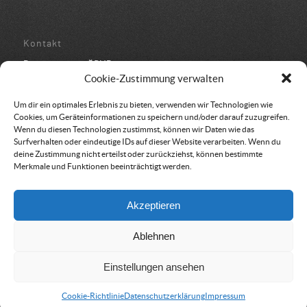
Kontakt
Bundesbüro der ÖRHB
Schulstraße 443
Cookie-Zustimmung verwalten
8962 Gröbming
05 94 500 152
Um dir ein optimales Erlebnis zu bieten, verwenden wir Technologien wie
office@oerhb.at
Cookies, um Geräteinformationen zu speichern und/oder darauf zuzugreifen.
Wenn du diesen Technologien zustimmst, können wir Daten wie das
Surfverhalten oder eindeutige IDs auf dieser Website verarbeiten. Wenn du
deine Zustimmung nicht erteilst oder zurückziehst, können bestimmte
Merkmale und Funktionen beeinträchtigt werden.
Vereinssitz & Rechnungsadresse
Akzeptieren
Österreichische Rettungshundebrigade
Am Belvedere 8
Ablehnen
1100 Wien
Einstellungen ansehen
Cookie-Richtlinie
Datenschutzerklärung
Impressum