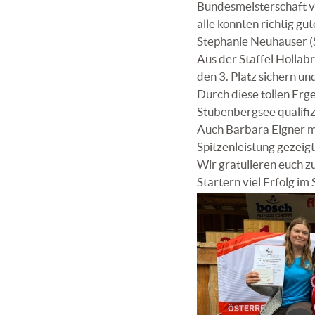
Bundesmeisterschaft ve
alle konnten richtig gu
Stephanie Neuhauser (S
Aus der Staffel Hollab
den 3. Platz sichern un
Durch diese tollen Er
Stubenbergsee qualifiz
Auch Barbara Eigner mi
Spitzenleistung gezeigt
Wir gratulieren euch 
Startern viel Erfolg i