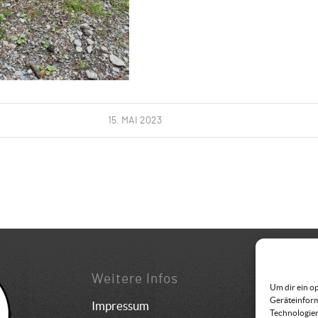
15. MAI 2023
Weitere Infos
Konta
Um dir ein o
Geräteinform
Impressum
Bundes
Technologien