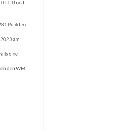
 RH FL-B und
 281 Punkten
M 2023 am
alls eine
schen den WM-