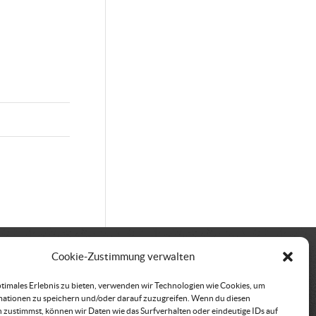
Cookie-Zustimmung verwalten
kt
Vereinssitz &
ptimales Erlebnis zu bieten, verwenden wir Technologien wie Cookies, um
Rechnungsadresse
ationen zu speichern und/oder darauf zuzugreifen. Wenn du diesen
büro der ÖRHB
 zustimmst, können wir Daten wie das Surfverhalten oder eindeutige IDs auf