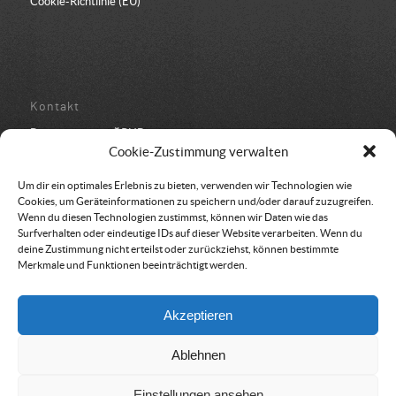
Cookie-Richtlinie (EU)
Kontakt
Bundesbüro der ÖRHB
Schulstraße 443
Cookie-Zustimmung verwalten
8962 Gröbming
05 94 500 152
Um dir ein optimales Erlebnis zu bieten, verwenden wir Technologien wie
office@oerhb.at
Cookies, um Geräteinformationen zu speichern und/oder darauf zuzugreifen.
Wenn du diesen Technologien zustimmst, können wir Daten wie das
Surfverhalten oder eindeutige IDs auf dieser Website verarbeiten. Wenn du
deine Zustimmung nicht erteilst oder zurückziehst, können bestimmte
Merkmale und Funktionen beeinträchtigt werden.
Vereinssitz & Rechnungsadresse
Akzeptieren
Österreichische Rettungshundebrigade
Am Belvedere 8
Ablehnen
1100 Wien
Einstellungen ansehen