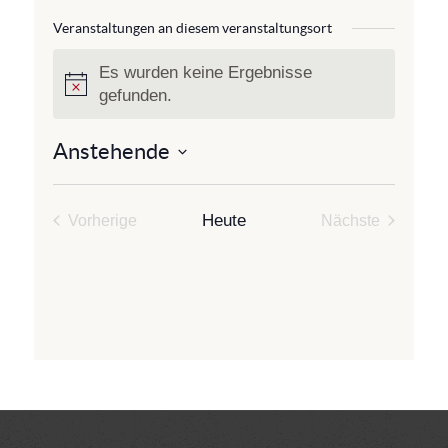
s
s
Veranstaltungen an diesem veranstaltungsort
e
Es wurden keine Ergebnisse
H
gefunden.
i
n
Anstehende
w
D
e
a
i
t
Heute
Vorherige
Nächste
s
u
Veranstaltungen
Veranstaltun
m
w
ä
h
l
e
n
.