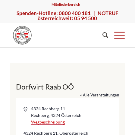
Mitgliederbereich
Spenden-Hotline: 0800 400 181 | NOTRUF
österreichweit: 05 94 500
Dorfwirt Raab OÖ
« Alle Veranstaltungen
A
4324 Rechberg 11
d
Rechberg
,
4324
Österreich
r
Wegbeschreibung
e
4324 Rechberg 11, Oberösterreich