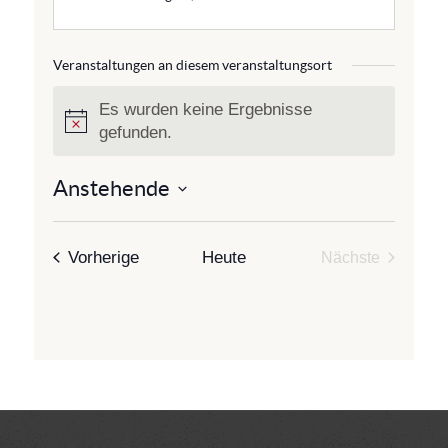
s
s
e
Veranstaltungen an diesem veranstaltungsort
Es wurden keine Ergebnisse
H
gefunden.
i
n
Anstehende
w
D
e
a
i
t
Veranstaltungen
Vorherige
Heute
Nächste
s
u
Veranstaltun
m
w
ä
h
l
e
n
.