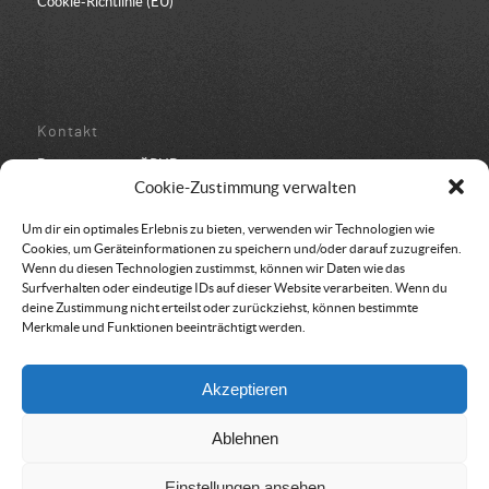
Cookie-Richtlinie (EU)
Kontakt
Bundesbüro der ÖRHB
Schulstraße 443
Cookie-Zustimmung verwalten
8962 Gröbming
05 94 500 152
Um dir ein optimales Erlebnis zu bieten, verwenden wir Technologien wie
office@oerhb.at
Cookies, um Geräteinformationen zu speichern und/oder darauf zuzugreifen.
Wenn du diesen Technologien zustimmst, können wir Daten wie das
Surfverhalten oder eindeutige IDs auf dieser Website verarbeiten. Wenn du
deine Zustimmung nicht erteilst oder zurückziehst, können bestimmte
Merkmale und Funktionen beeinträchtigt werden.
Vereinssitz & Rechnungsadresse
Akzeptieren
Österreichische Rettungshundebrigade
Am Belvedere 8
Ablehnen
1100 Wien
Einstellungen ansehen