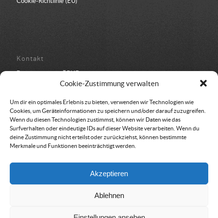
Cookie-Richtlinie (EU)
Kontakt
Bundesbüro der ÖRHB
Schulstraße 443
Cookie-Zustimmung verwalten
8962 Gröbming
05 94 500 152
Um dir ein optimales Erlebnis zu bieten, verwenden wir Technologien wie
office@oerhb.at
Cookies, um Geräteinformationen zu speichern und/oder darauf zuzugreifen.
Wenn du diesen Technologien zustimmst, können wir Daten wie das
Surfverhalten oder eindeutige IDs auf dieser Website verarbeiten. Wenn du
deine Zustimmung nicht erteilst oder zurückziehst, können bestimmte
Merkmale und Funktionen beeinträchtigt werden.
Vereinssitz & Rechnungsadresse
Akzeptieren
Österreichische Rettungshundebrigade
Am Belvedere 8
Ablehnen
1100 Wien
Einstellungen ansehen