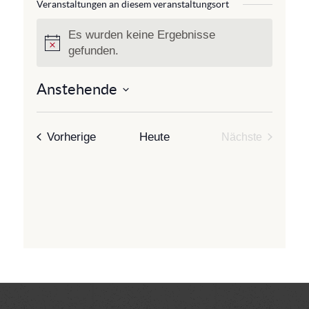
s
Veranstaltungen an diesem veranstaltungsort
s
e
Es wurden keine Ergebnisse
H
gefunden.
i
n
Anstehende
w
D
e
a
i
t
Veranstaltungen
Vorherige
Heute
Nächste
s
u
Veranstaltun
m
w
ä
h
l
e
n
.