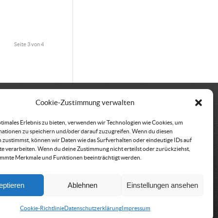
Seite 3 von 4
Cookie-Zustimmung verwalten
kt
Vereinssitz &
ptimales Erlebnis zu bieten, verwenden wir Technologien wie Cookies, um
Rechnungsadresse
ationen zu speichern und/oder darauf zuzugreifen. Wenn du diesen
büro der ÖRHB
 zustimmst, können wir Daten wie das Surfverhalten oder eindeutige IDs auf
Österreichische
traße 443
te verarbeiten. Wenn du deine Zustimmung nicht erteilst oder zurückziehst,
Rettungshundebrigade
immte Merkmale und Funktionen beeinträchtigt werden.
röbming
Am Belvedere 8
500 152
1100 Wien
@oerhb.at
eptieren
Ablehnen
Einstellungen ansehen
Cookie-Richtlinie
Datenschutzerklärung
Impressum