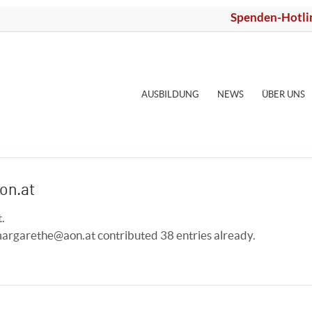
Spenden-Hotli
AUSBILDUNG
NEWS
ÜBER UNS
on.at
t.
margarethe@aon.at
contributed 38 entries already.