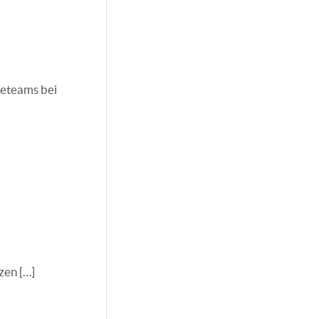
deteams bei
zen […]