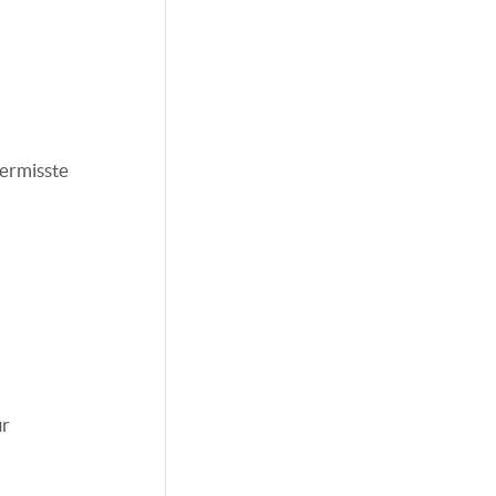
ermisste
ur