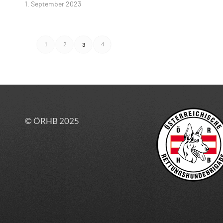
1. September 2023
1
2
3
4
© ÖRHB 2025