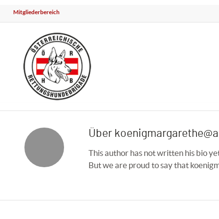
Mitgliederbereich
Über
koenigmargarethe@a
This author has not written his bio ye
But we are proud to say that
koenig