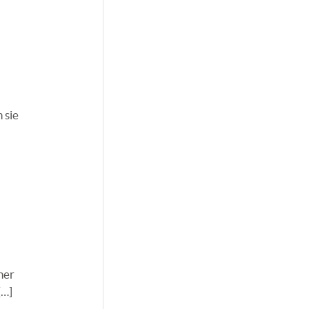
 sie
ner
[…]