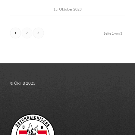
15. Oktober 2023
1
2
3
Seite 1 von 3
© ÖRHB 2025