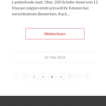
Landesfinale statt. Über 200 Schüler:innen von 12
Klassen zeigten eindrucksvoll ihr Können bei
verschiedenen Bewerben. Auch…
Weiterlesen
22. Mai 2026
«
‹
3
4
5
6
7
›
»