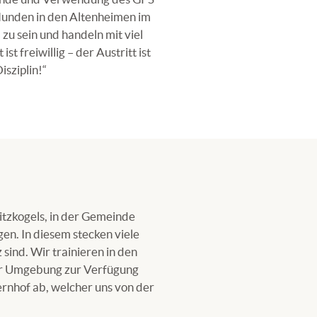
unden in den Altenheimen im
 zu sein und handeln mit viel
 freiwillig – der Austritt ist
isziplin!“
itzkogels, in der Gemeinde
en. In diesem stecken viele
sind. Wir trainieren in den
er Umgebung zur Verfügung
ernhof ab, welcher uns von der