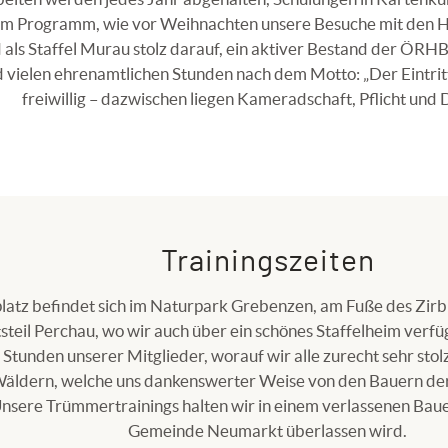
am Programm, wie vor Weihnachten unsere Besuche mit den H
d als Staffel Murau stolz darauf, ein aktiver Bestand der ÖRHB
vielen ehrenamtlichen Stunden nach dem Motto: „Der Eintritt ist
freiwillig – dazwischen liegen Kameradschaft, Pflicht und D
Trainingszeiten
platz befindet sich im Naturpark Grebenzen, am Fuße des Zirb
teil Perchau, wo wir auch über ein schönes Staffelheim verfüg
Stunden unserer Mitglieder, worauf wir alle zurecht sehr stolz 
äldern, welche uns dankenswerter Weise von den Bauern d
Unsere Trümmertrainings halten wir in einem verlassenen Bau
Gemeinde Neumarkt überlassen wird.