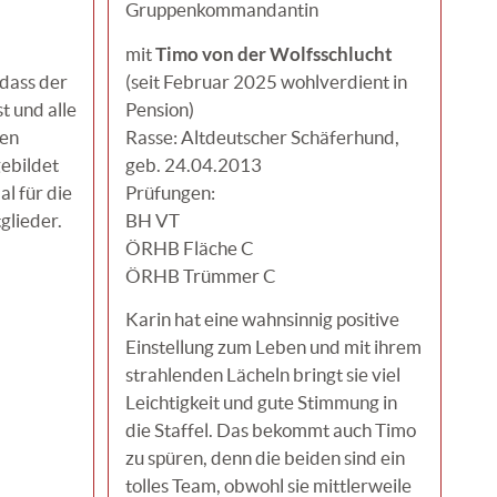
Gruppenkommandantin
Timo von der Wolfsschlucht
mit
 dass der
(seit Februar 2025 wohlverdient in
t und alle
Pension)
den
Rasse: Altdeutscher Schäferhund,
ebildet
geb. 24.04.2013
l für die
Prüfungen:
glieder.
BH VT
ÖRHB Fläche C
ÖRHB Trümmer C
Karin hat eine wahnsinnig positive
Einstellung zum Leben und mit ihrem
strahlenden Lächeln bringt sie viel
Leichtigkeit und gute Stimmung in
die Staffel. Das bekommt auch Timo
zu spüren, denn die beiden sind ein
tolles Team, obwohl sie mittlerweile