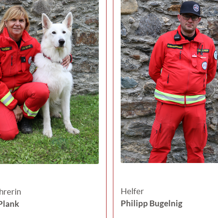
Helfer
hrerin
Philipp Bugelnig
Plank