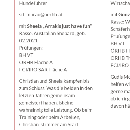
Hundeführer
Wirtschaf
Gonz
stf-murau@oerhb.at
mit
Rasse: W
Sheela „Arrakis just have fun“
mit
Schäferh
Rasse: Australian Shepard, geb.
Prüfunge
02.2021
BH VT
Prüfungen:
ÖRHB Fl
BH VT
ÖRHB T
ÖRHB Fläche A
FCI/IRO 
FCI/IRO SAR Fläche A
Gudis Mo
Christian und Sheela kämpfen bis
helfen wil
zum Schluss. Was die beiden in den
gerne ma
letzten Jahren gemeinsam
ob ich i
gemeistert haben, ist eine
davon hä
wahnsinnig tolle Leistung. Ob beim
Training oder beim Arbeiten,
Christian ist immer am Start.