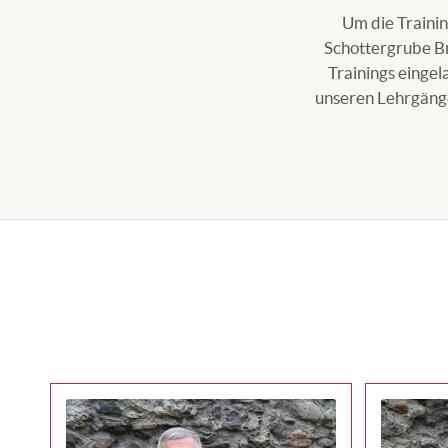
Um die Traini
Schottergrube Br
Trainings einge
unseren Lehrgänge