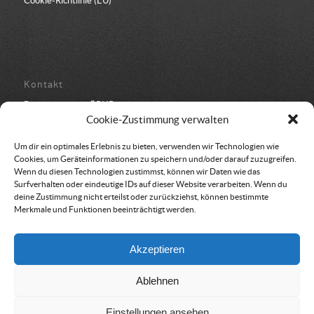
Cookie-Richtlinie (EU)
Kontakt
Bundesbüro der ÖRHB
Schulstraße 443
Cookie-Zustimmung verwalten
8962 Gröbming
05 94 500 152
Um dir ein optimales Erlebnis zu bieten, verwenden wir Technologien wie
office@oerhb.at
Cookies, um Geräteinformationen zu speichern und/oder darauf zuzugreifen.
Wenn du diesen Technologien zustimmst, können wir Daten wie das
Surfverhalten oder eindeutige IDs auf dieser Website verarbeiten. Wenn du
deine Zustimmung nicht erteilst oder zurückziehst, können bestimmte
Merkmale und Funktionen beeinträchtigt werden.
Vereinssitz & Rechnungsadresse
Akzeptieren
Österreichische Rettungshundebrigade
Am Belvedere 8
Ablehnen
1100 Wien
Einstellungen ansehen